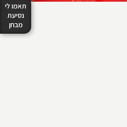
תאמו לי
נסיעת
מבחן